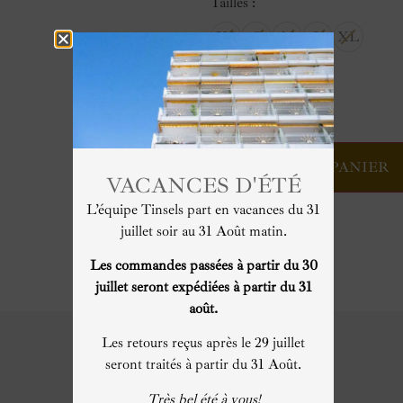
Tailles
XS
S
M
L
XL
AJOUTER AU PANIER
VACANCES D'ÉTÉ
L’équipe Tinsels part en vacances du 31
juillet soir au 31 Août matin.
Les commandes passées à partir du 30
juillet seront expédiées à partir du 31
août.
Les retours reçus après le 29 juillet
seront traités à partir du 31 Août.
Maison française.
Très bel été à vous!