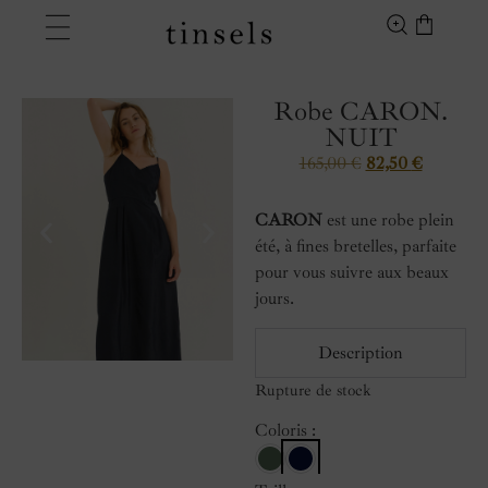
Robe CARON.
NUIT
165,00
€
82,50
€
CARON
est une robe plein
été, à fines bretelles, parfaite
pour vous suivre aux beaux
jours.
Description
Rupture de stock
Coloris :