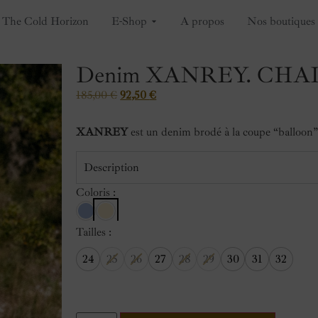
The Cold Horizon
E-Shop
A propos
Nos boutiques
Denim XANREY. CHA
185,00
€
92,50
€
XANREY
est un denim brodé à la coupe “balloon”
Description
Coloris :
Tailles
24
25
26
27
28
29
30
31
32