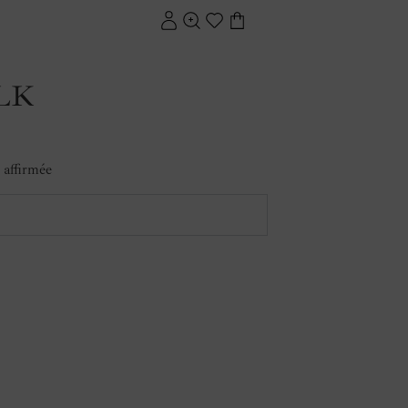
LK
 affirmée