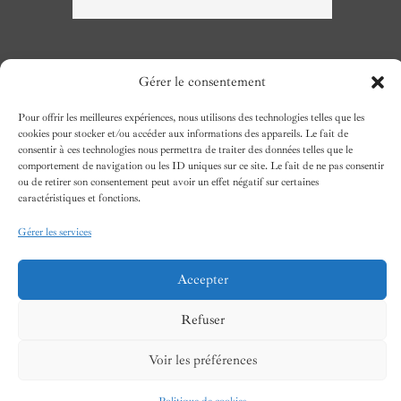
Gérer le consentement
Pour offrir les meilleures expériences, nous utilisons des technologies telles que les
NOUS CONTACTER
cookies pour stocker et/ou accéder aux informations des appareils. Le fait de
Téléphone
: 04.74.72.60.79
consentir à ces technologies nous permettra de traiter des données telles que le
Email
: shop@tinsels.fr
comportement de navigation ou les ID uniques sur ce site. Le fait de ne pas consentir
ou de retirer son consentement peut avoir un effet négatif sur certaines
caractéristiques et fonctions.
Gérer les services
Accepter
Refuser
NOUS DÉCOUVRIR
Voir les préférences
À propos
Nos boutiques