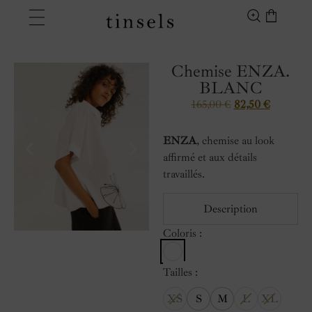
Chemise ENZA.
BLANC
165,00
€
82,50
€
ENZA
, chemise au look
affirmé et aux détails
travaillés.
Description
Coloris :
Tailles
XS
S
M
L
XL