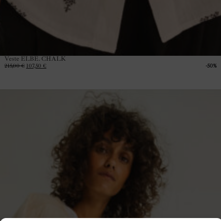
Veste ELBE. CHALK
215,00
€
107,50
€
-50%