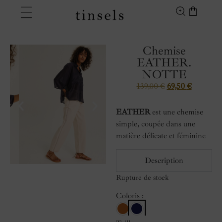
Chemise
EATHER.
NOTTE
139,00
€
69,50
€
EATHER
est une chemise
simple, coupée dans une
matière délicate et féminine
Description
Rupture de stock
Coloris :